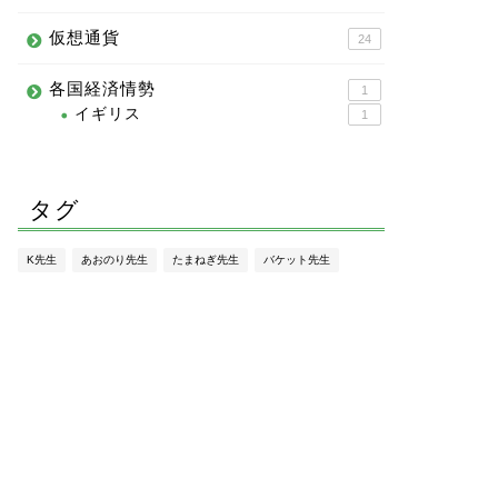
仮想通貨
24
各国経済情勢
1
イギリス
1
タグ
K先生
あおのり先生
たまねぎ先生
バケット先生