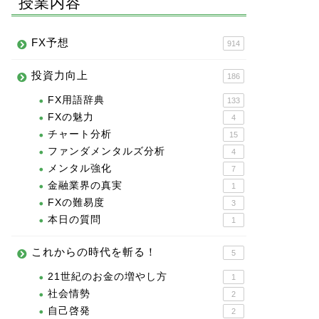
授業内容
FX予想
914
投資力向上
186
FX用語辞典
133
FXの魅力
4
チャート分析
15
ファンダメンタルズ分析
4
メンタル強化
7
金融業界の真実
1
FXの難易度
3
本日の質問
1
これからの時代を斬る！
5
21世紀のお金の増やし方
1
社会情勢
2
自己啓発
2