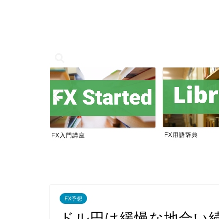
FX用語辞典
FX入門講座
FX予想
ドル円は緩慢な地合い