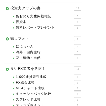
投資力アップの書
12
あおのり先生掲載雑誌
5
投資本
1
無料レポートプレゼント
6
癒しフォト
8
ににちゃん
4
海外・国内旅行
3
花・植物・自然
1
良いFX業者を選択！
11
1,000通貨取引比較
1
FX総合比較
1
MT4チャート比較
1
キャッシュバック比較
1
スプレッド比較
1
スワップポイント
1