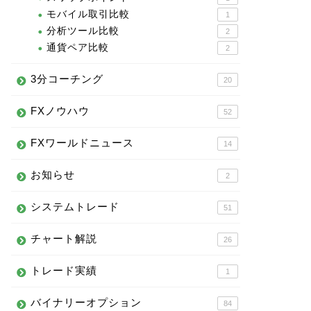
モバイル取引比較
1
分析ツール比較
2
通貨ペア比較
2
3分コーチング
20
FXノウハウ
52
FXワールドニュース
14
お知らせ
2
システムトレード
51
チャート解説
26
トレード実績
1
バイナリーオプション
84