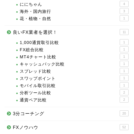
ににちゃん
4
海外・国内旅行
3
花・植物・自然
1
良いFX業者を選択！
11
1,000通貨取引比較
1
FX総合比較
1
MT4チャート比較
1
キャッシュバック比較
1
スプレッド比較
1
スワップポイント
1
モバイル取引比較
1
分析ツール比較
2
通貨ペア比較
2
3分コーチング
20
FXノウハウ
52