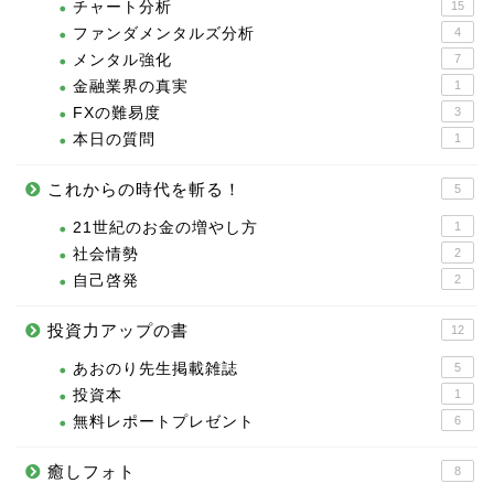
チャート分析
15
ファンダメンタルズ分析
4
メンタル強化
7
金融業界の真実
1
FXの難易度
3
本日の質問
1
これからの時代を斬る！
5
21世紀のお金の増やし方
1
社会情勢
2
自己啓発
2
投資力アップの書
12
あおのり先生掲載雑誌
5
投資本
1
無料レポートプレゼント
6
癒しフォト
8