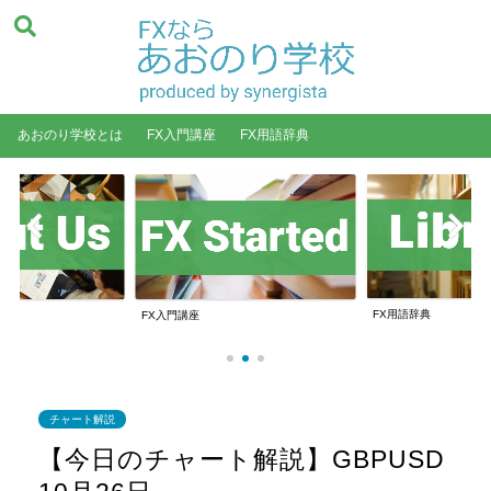
あおのり学校とは
FX入門講座
FX用語辞典
FX用語辞典
FX入門講座
チャート解説
【今日のチャート解説】GBPUSD