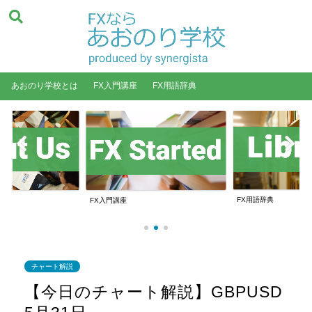
あおのり学校とは
FX入門講座
FX用語辞典
FX用語辞典
FX入門講座
チャート解説
【今日のチャート解説】GBPUSD