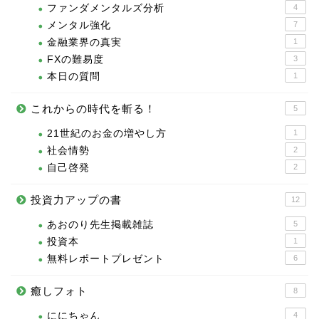
ファンダメンタルズ分析
4
メンタル強化
7
金融業界の真実
1
FXの難易度
3
本日の質問
1
これからの時代を斬る！
5
21世紀のお金の増やし方
1
社会情勢
2
自己啓発
2
投資力アップの書
12
あおのり先生掲載雑誌
5
投資本
1
無料レポートプレゼント
6
癒しフォト
8
ににちゃん
4