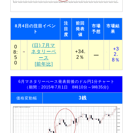
注
前回
8月4日の注目イベン
市場
市場結
目
発表
ト
予想
果
度
値
(日) 7月マ
0
+3
ネタリーベ
+34.
8:
2.
―
2％
5
ース
8％
0
[前年比]
6月マネタリーべース発表前後のドル円1分チャート
（期間：2015年7月1日 8時10分～9時35分)
3銭
価格変動幅