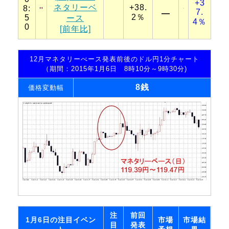
+3
ネタリーベ
+38.
8:
7.
―
2％
5
ース
4％
0
[前年比]
12月マネタリーべース発表前後のドル円1分チャート
（期間：2015年1月6日 8時10分～9時30分)
8銭
価格変動幅
注
前回
1月6日の注目イベン
市場
市場結
目
発表