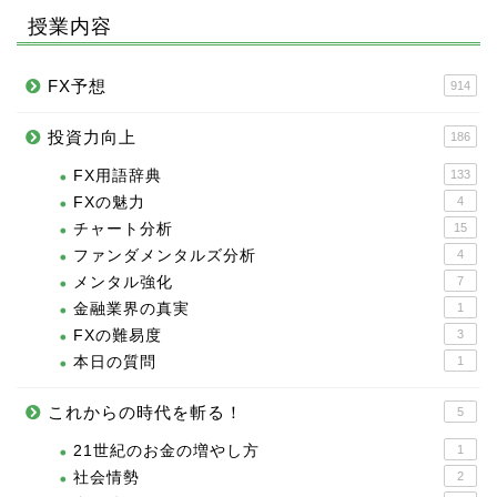
授業内容
FX予想
914
投資力向上
186
FX用語辞典
133
FXの魅力
4
チャート分析
15
ファンダメンタルズ分析
4
メンタル強化
7
金融業界の真実
1
FXの難易度
3
本日の質問
1
これからの時代を斬る！
5
21世紀のお金の増やし方
1
社会情勢
2