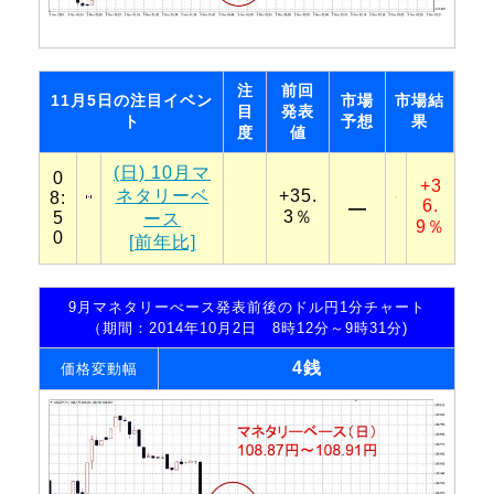
注
前回
11月5日の注目イベン
市場
市場結
目
発表
ト
予想
果
度
値
(日) 10月マ
0
+3
ネタリーベ
+35.
8:
6.
―
3％
5
ース
9％
0
[前年比]
9月マネタリーべース発表前後のドル円1分チャート
（期間：2014年10月2日 8時12分～9時31分)
4銭
価格変動幅