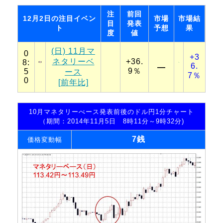
注
前回
12月2日の注目イベン
市場
市場結
目
発表
ト
予想
果
度
値
(日) 11月マ
0
+3
ネタリーベ
+36.
8:
6.
―
9％
5
ース
7％
0
[前年比]
10月マネタリーべース発表前後のドル円1分チャート
（期間：2014年11月5日 8時11分～9時32分)
7銭
価格変動幅