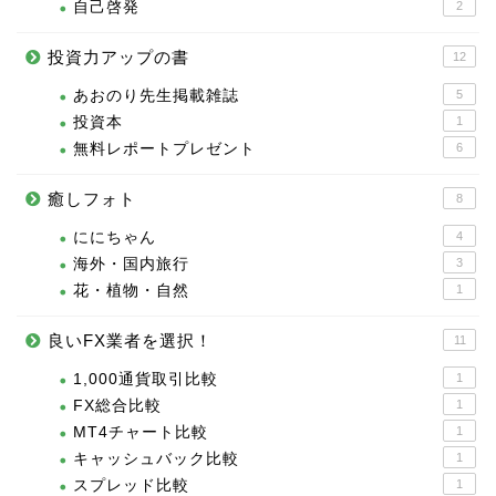
自己啓発
2
投資力アップの書
12
あおのり先生掲載雑誌
5
投資本
1
無料レポートプレゼント
6
癒しフォト
8
ににちゃん
4
海外・国内旅行
3
花・植物・自然
1
良いFX業者を選択！
11
1,000通貨取引比較
1
FX総合比較
1
MT4チャート比較
1
キャッシュバック比較
1
スプレッド比較
1