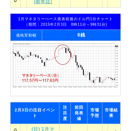
0
[前年比]
1月マネタリーべース発表前後のドル円1分チャート
（期間：2015年2月3日 8時11分～9時31分)
6銭
価格変動幅
注
前回
2月3日の注目イベン
市場
市場結
目
発表
ト
予想
果
度
値
(日) 1月マ
0