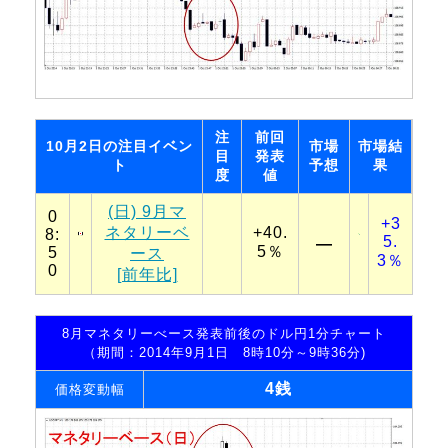
注
前回
10月2日の注目イベン
市場
市場結
目
発表
ト
予想
果
度
値
(日) 9月マ
0
+3
ネタリーベ
+40.
8:
5.
―
5％
5
ース
3％
0
[前年比]
8月マネタリーべース発表前後のドル円1分チャート
（期間：2014年9月1日 8時10分～9時36分)
4銭
価格変動幅