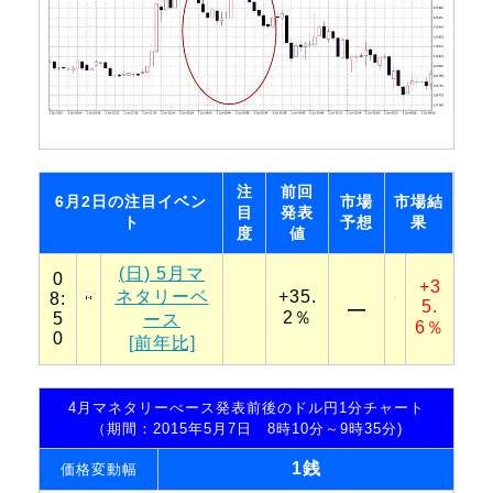
注
前回
6月2日の注目イベン
市場
市場結
目
発表
ト
予想
果
度
値
(日) 5月マ
0
+3
ネタリーベ
+35.
8:
5.
―
2％
5
ース
6％
0
[前年比]
4月マネタリーべース発表前後のドル円1分チャート
（期間：2015年5月7日 8時10分～9時35分)
1銭
価格変動幅