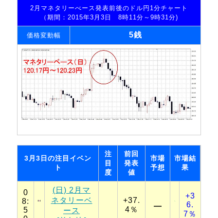
2月マネタリーべース発表前後のドル円1分チャート
（期間：2015年3月3日 8時11分～9時31分)
5銭
価格変動幅
注
前回
3月3日の注目イベン
市場
市場結
目
発表
ト
予想
果
度
値
(日) 2月マ
0
+3
ネタリーベ
+37.
8:
6.
―
4％
5
ース
7％