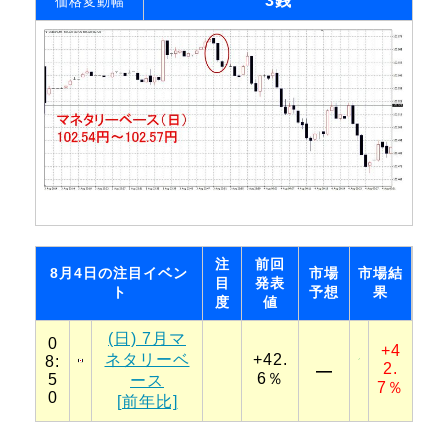
3銭
価格変動幅
注
前回
8月4日の注目イベン
市場
市場結
目
発表
ト
予想
果
度
値
(日) 7月マ
0
+4
ネタリーベ
+42.
8:
2.
―
6％
5
ース
7％
0
[前年比]