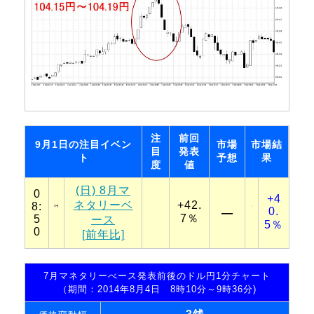
注
前回
9月1日の注目イベン
市場
市場結
目
発表
ト
予想
果
度
値
(日) 8月マ
0
+4
ネタリーベ
+42.
8:
0.
―
7％
5
ース
5％
0
[前年比]
7月マネタリーべース発表前後のドル円1分チャート
（期間：2014年8月4日 8時10分～9時36分)