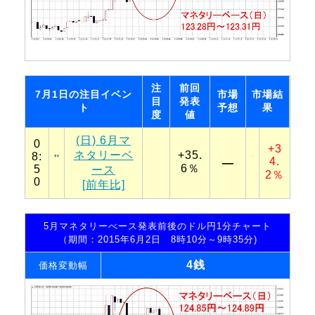
注
前回
7月1日の注目イベン
市場
市場結
目
発表
ト
予想
果
度
値
(日) 6月マ
0
+3
ネタリーベ
+35.
8:
4.
―
6％
5
ース
2％
0
[前年比]
5月マネタリーべース発表前後のドル円1分チャート
（期間：2015年6月2日 8時10分～9時35分)
4銭
価格変動幅