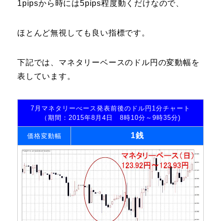
1pipsから時には5pips程度動くだけなので、
ほとんど無視しても良い指標です。
下記では、マネタリーベースのドル円の変動幅を
表しています。
7月マネタリーべース発表前後のドル円1分チャート
（期間：2015年8月4日 8時10分～9時35分)
1銭
価格変動幅