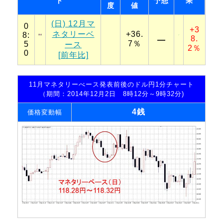
ト
予想
果
度
値
(日) 12月マ
0
+3
ネタリーベ
+36.
8:
8.
―
7％
5
ース
2％
0
[前年比]
11月マネタリーべース発表前後のドル円1分チャート
（期間：2014年12月2日 8時12分～9時32分)
4銭
価格変動幅