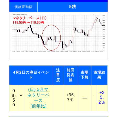
5銭
価格変動幅
注
前回
4月2日の注目イベン
市場
市場結
目
発表
ト
予想
果
度
値
(日) 3月マ
0
+3
ネタリーベ
+36.
8:
5.
―
7％
5
ース
2％
0
[前年比]