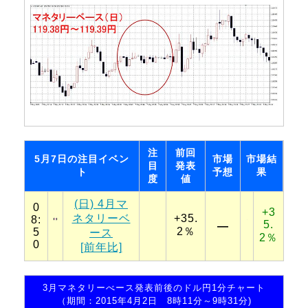
注
前回
5月7日の注目イベン
市場
市場結
目
発表
ト
予想
果
度
値
(日) 4月マ
0
+3
ネタリーベ
+35.
8:
5.
―
2％
5
ース
2％
0
[前年比]
3月マネタリーべース発表前後のドル円1分チャート
（期間：2015年4月2日 8時11分～9時31分)