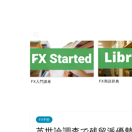
FX用語辞典
FX入門講座
FX予想
英世論調査で残留派優