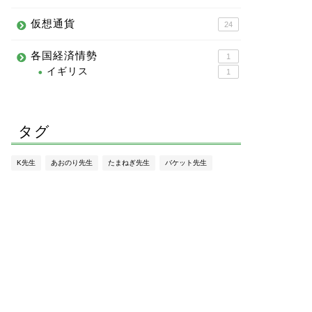
仮想通貨
24
各国経済情勢
1
イギリス
1
タグ
K先生
あおのり先生
たまねぎ先生
バケット先生