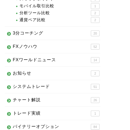
モバイル取引比較
1
分析ツール比較
2
通貨ペア比較
2
3分コーチング
20
FXノウハウ
52
FXワールドニュース
14
お知らせ
2
システムトレード
51
チャート解説
26
トレード実績
1
バイナリーオプション
84