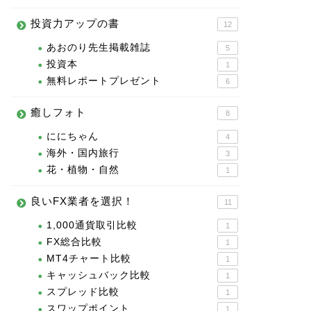
投資力アップの書
12
あおのり先生掲載雑誌
5
投資本
1
無料レポートプレゼント
6
癒しフォト
8
ににちゃん
4
海外・国内旅行
3
花・植物・自然
1
良いFX業者を選択！
11
1,000通貨取引比較
1
FX総合比較
1
MT4チャート比較
1
キャッシュバック比較
1
スプレッド比較
1
スワップポイント
1