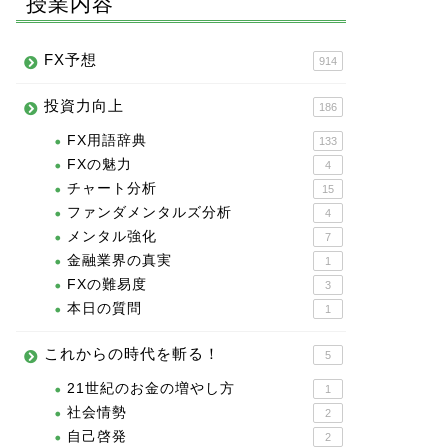
授業内容
FX予想
914
投資力向上
186
FX用語辞典
133
FXの魅力
4
チャート分析
15
ファンダメンタルズ分析
4
メンタル強化
7
金融業界の真実
1
FXの難易度
3
本日の質問
1
これからの時代を斬る！
5
21世紀のお金の増やし方
1
社会情勢
2
自己啓発
2