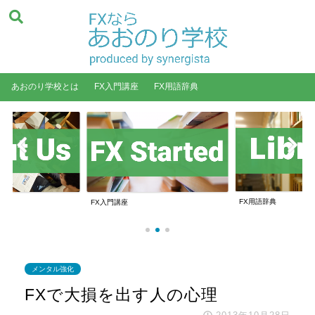
あおのり学校とは
FX入門講座
FX用語辞典
FX用語辞典
FX入門講座
メンタル強化
FXで大損を出す人の心理