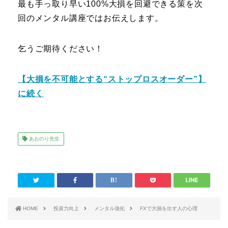
最も手っ取り早い100%大損を回避できる策を次
回のメンタル講座ではお伝えします。
乞うご期待ください！
【大損を不可能とする“ストップロスオーダー”】
に続く
あおのり先生
HOME
投資力向上
メンタル強化
FXで大損を出す人の心理