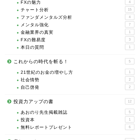
FXの魅力
4
チャート分析
15
ファンダメンタルズ分析
4
メンタル強化
7
金融業界の真実
1
FXの難易度
3
本日の質問
1
これからの時代を斬る！
5
21世紀のお金の増やし方
1
社会情勢
2
自己啓発
2
投資力アップの書
12
あおのり先生掲載雑誌
5
投資本
1
無料レポートプレゼント
6