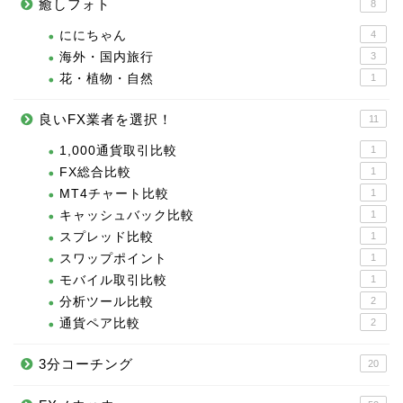
癒しフォト
8
ににちゃん
4
海外・国内旅行
3
花・植物・自然
1
良いFX業者を選択！
11
1,000通貨取引比較
1
FX総合比較
1
MT4チャート比較
1
キャッシュバック比較
1
スプレッド比較
1
スワップポイント
1
モバイル取引比較
1
分析ツール比較
2
通貨ペア比較
2
3分コーチング
20