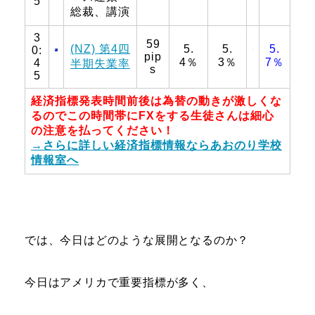
5
総裁、講演
3
59
(NZ) 第4四
5.
5.
5.
0:
pip
4％
3％
7％
4
半期失業率
s
5
経済指標発表時間前後は為替の動きが激しくな
るのでこの時間帯にFXをする生徒さんは細心
の注意を払ってください！
→さらに詳しい経済指標情報ならあおのり学校
情報室へ
では、今日はどのような展開となるのか？
今日はアメリカで重要指標が多く、