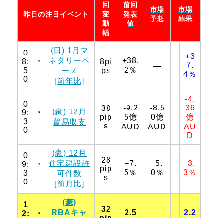
回
前回
市場
市場
昨日の注目イベント
変
発表
予想
結果
動
値
幅
(日) 1月マ
0
+3
ネタリーベ
+38.
8:
8pi
7.
―
2％
5
ps
ース
4％
0
[前年比]
-4.
0
-9.2
-8.5
36
38
(豪) 12月
9:
pip
5億
0億
億
3
貿易収支
s
AUD
AUD
AU
0
D
(豪) 12月
0
28
住宅建設許
+7.
-5.
-3.
9:
pip
5％
0％
3％
3
可件数
s
0
[前月比]
(豪)
1
32
RBAキャ
2.5
2.2
2:
pip
―