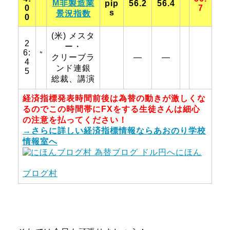
M非製造業
pip
56.2
56.4
0
7
s
景況指数
0
(米) メスタ
2
ー・
6:
クリーブラ
―
―
4
ンド連銀
5
総裁、講演
経済指標発表時間前後は為替の動きが激しくな
るのでこの時間帯にFXをする生徒さんは細心
の注意を払ってください！
→さらに詳しい経済指標情報ならあおのり学校
情報室へ
にほん
ブログ村