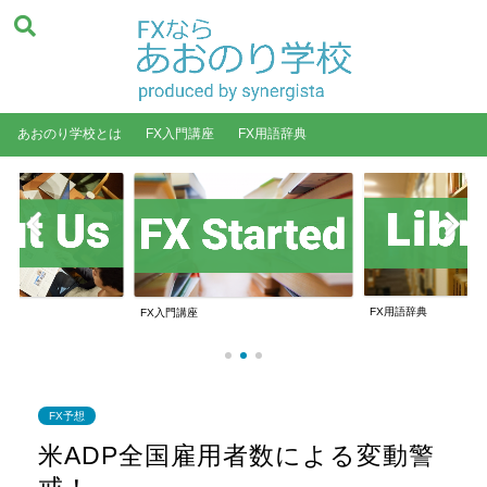
あおのり学校とは
FX入門講座
FX用語辞典
FX用語辞典
FX入門講座
FX予想
米ADP全国雇用者数による変動警