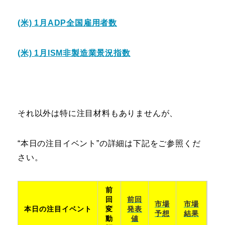
(米) 1月ADP全国雇用者数
(米) 1月ISM非製造業景況指数
それ以外は特に注目材料もありませんが、
“本日の注目イベント”の詳細は下記をご参照くだ
さい。
前
回
前回
市場
市場
本日の注目イベント
変
発表
予想
結果
動
値