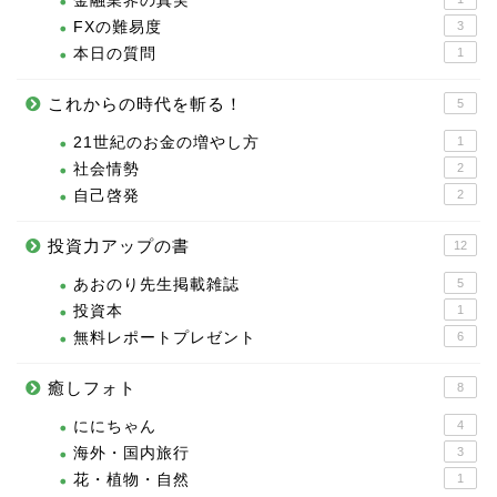
金融業界の真実
FXの難易度
3
本日の質問
1
これからの時代を斬る！
5
21世紀のお金の増やし方
1
社会情勢
2
自己啓発
2
投資力アップの書
12
あおのり先生掲載雑誌
5
投資本
1
無料レポートプレゼント
6
癒しフォト
8
ににちゃん
4
海外・国内旅行
3
花・植物・自然
1