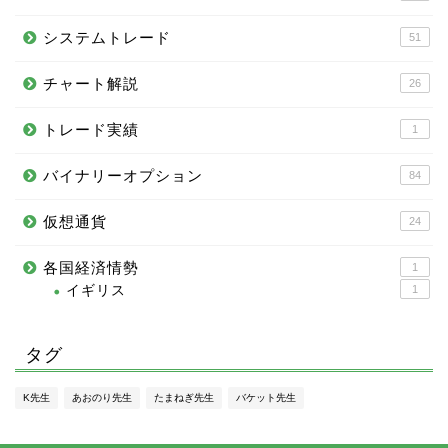
システムトレード
51
チャート解説
26
トレード実績
1
バイナリーオプション
84
仮想通貨
24
各国経済情勢
1
イギリス
1
タグ
K先生
あおのり先生
たまねぎ先生
バケット先生