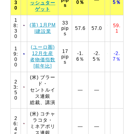
0％
5％
3
ッシュター
s
0
ゲット
1
33
(英) 1月PM
8:
59.
pip
57.6
57.0
3
1
I建設業
s
0
(ユーロ圏)
1
17
12月生産
-1.
-2.
-2.
9:
pip
6％
5％
7％
0
者物価指数
s
0
[前年比]
(米) ブラー
2
ド・
3:
セントルイ
―
―
5
ス連銀
0
総裁、講演
(米) コチャ
2
ラコタ・
6:
ミネアポリ
―
―
4
ス連銀