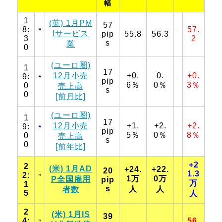
幅
1
(英) 1月PM
57
8:
57.
Iサービス
pip
55.8
56.3
3
2
s
業
0
(ユーロ圏)
1
17
12月小売
+0.
0.
+0.
9:
pip
6％
0％
3％
0
売上高
s
0
[前月比]
(ユーロ圏)
1
17
12月小売
+1.
+2.
+2.
9:
pip
5％
0％
8％
0
売上高
s
0
[前年比]
+2
2
(米) 1月AD
+24.
+22.
20
1.3
2:
1万
0万
P全国雇用
pip
万
1
s
人
人
者数
5
人
2
(米) 1月IS
39
4:
56.