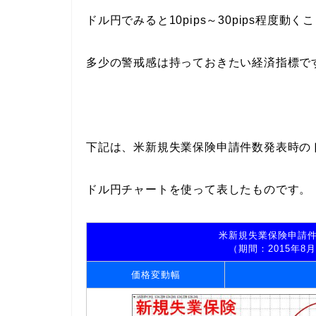
ドル円でみると10pips～30pips程度動
多少の警戒感は持っておきたい経済指標で
下記は、米新規失業保険申請件数発表時の
ドル円チャートを使って表したものです。
米新規失業保険申請件
（期間：2015年8月
価格変動幅