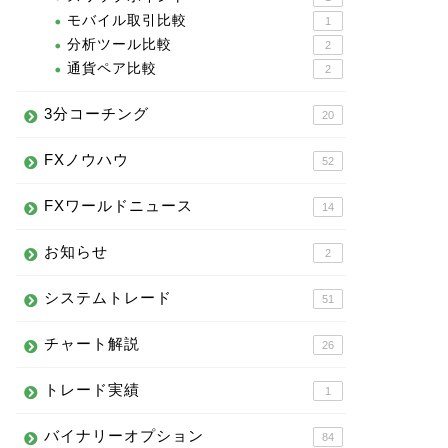
モバイル取引比較
1
分析ツール比較
2
通貨ペア比較
2
3分コーチング
20
FXノウハウ
52
FXワールドニュース
14
お知らせ
2
システムトレード
51
チャート解説
26
トレード実績
1
バイナリーオプション
84