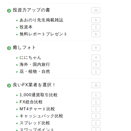
投資力アップの書
12
あおのり先生掲載雑誌
5
投資本
1
無料レポートプレゼント
6
癒しフォト
8
ににちゃん
4
海外・国内旅行
3
花・植物・自然
1
良いFX業者を選択！
11
1,000通貨取引比較
1
FX総合比較
1
MT4チャート比較
1
キャッシュバック比較
1
スプレッド比較
1
スワップポイント
1