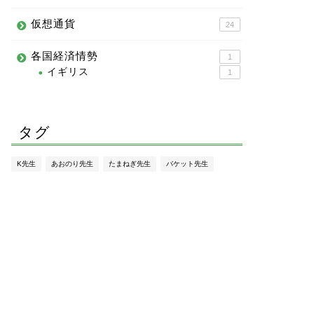
仮想通貨
24
各国経済情勢
1
イギリス
1
タグ
K先生
あおのり先生
たまねぎ先生
バケット先生