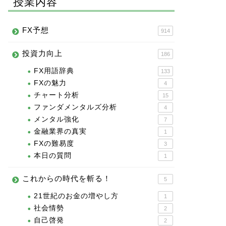
授業内容
FX予想
914
投資力向上
186
FX用語辞典
133
FXの魅力
4
チャート分析
15
ファンダメンタルズ分析
4
メンタル強化
7
金融業界の真実
1
FXの難易度
3
本日の質問
1
これからの時代を斬る！
5
21世紀のお金の増やし方
1
社会情勢
2
自己啓発
2