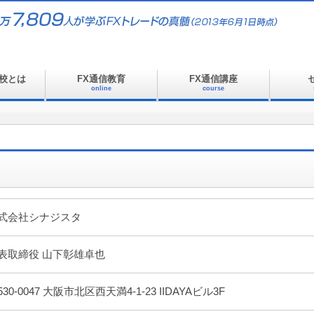
校とは
FX通信教育
FX通信講座
online
course
式会社シナジスタ
表取締役 山下彰雄卓也
530-0047 大阪市北区西天満4-1-23 IIDAYAビル3F