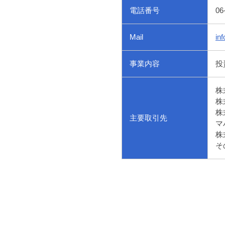
電話番号
06
Mail
in
事業内容
投
株
株
株
主要取引先
マ
株
そ