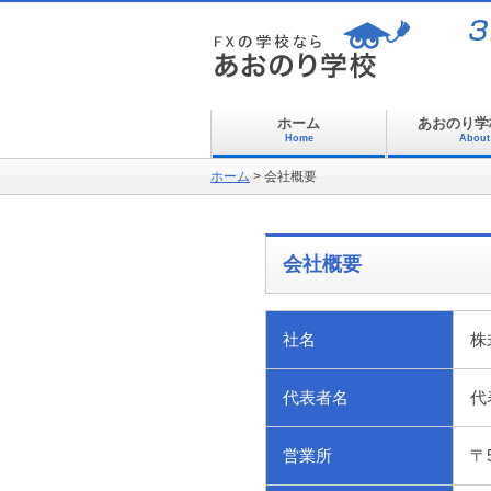
ホーム
あおのり学
Home
About
ホーム
>
会社概要
会社概要
社名
株
代表者名
代
営業所
〒