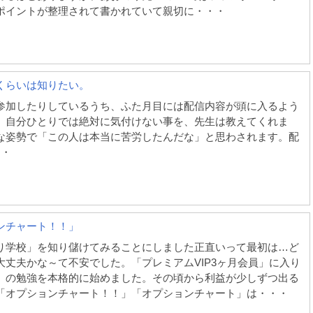
ポイントが整理されて書かれていて親切に・・・
くらいは知りたい。
参加したりしているうち、ふた月目には配信内容が頭に入るよう
。自分ひとりでは絶対に気付けない事を、先生は教えてくれま
な姿勢で「この人は本当に苦労したんだな」と思わされます。配
・・
ンチャート！！」
り学校」を知り儲けてみることにしました正直いって最初は…ど
大丈夫かな～て不安でした。「プレミアムVIP3ヶ月会員」に入り
」の勉強を本格的に始めました。その頃から利益が少しずつ出る
「オプションチャート！！」「オプションチャート」は・・・