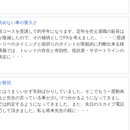
読めない事の重大さ
信コースを受講して約半年になります。定年を控え退職の延長は
が激減したので、その補填としてFXを考えました。・・・〇受講
トリーのタイミングと損切りのポイントが客観的に判断出来る様
講義では、トレンドの存在と有効性、抵抗差・サポートラインの
決定に・・・
が親切
にはうまくいかず失効ばかりしていました。そこでもう一度動画
ると先生の言っている事が少しづつ分かるようになってきまし
では約定するようになってきました。また、先日のスカイプ電話
応して頂きました。私も将来先生の様に・・・