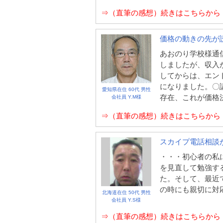
⇒（直筆の感想）続きはこちらから
価格の動きの先が
あおのり学校様通
しましたが、収入
してからは、エン
になりました。〇
愛知県在住 60代 男性
存在、これが価格
会社員 Y.M様
⇒（直筆の感想）続きはこちらから
スカイプ電話相談
・・・初心者の私
を見直して勉強す
た。そして、最近
の時にも親切に対
北海道在住 50代 男性
会社員 Y.S様
⇒（直筆の感想）続きはこちらから