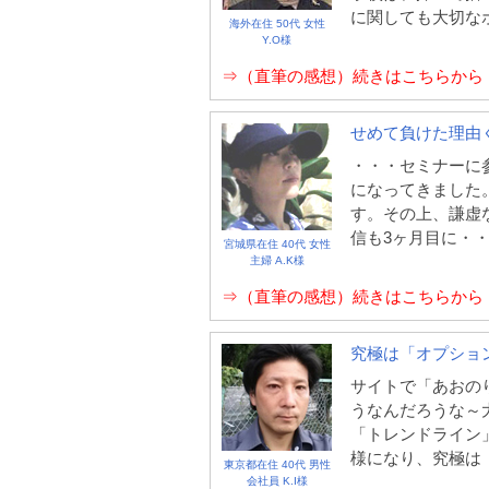
に関しても大切な
海外在住 50代 女性
Y.O様
⇒（直筆の感想）続きはこちらから
せめて負けた理由
・・・セミナーに
になってきました
す。その上、謙虚
信も3ヶ月目に・
宮城県在住 40代 女性
主婦 A.K様
⇒（直筆の感想）続きはこちらから
究極は「オプショ
サイトで「あおの
うなんだろうな～
「トレンドライン
様になり、究極は
東京都在住 40代 男性
会社員 K.I様