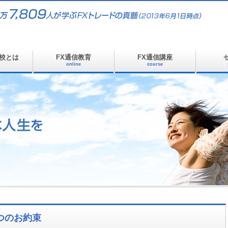
校とは
FX通信教育
FX通信講座
online
course
つのお約束