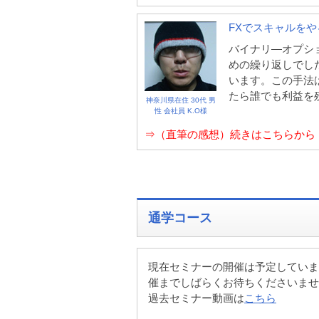
FXでスキャルを
バイナリ―オプシ
めの繰り返しでし
います。この手法
たら誰でも利益を
神奈川県在住 30代 男
性 会社員 K.O様
⇒（直筆の感想）続きはこちらから
通学コース
現在セミナーの開催は予定していま
催までしばらくお待ちくださいませ
過去セミナー動画は
こちら